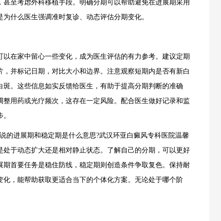
，甚至考虑外科移植手段。明确分期可以帮助避免在进展期采用
是为什么医生强调准时复诊、动态评估分期变化。
以在家中留心一些变化，成为医生评估的有力参考。建议定期
片，并标记日期，对比大小和边界。注意观察短期内是否有新白
白斑。这些信息如实反馈给医生，有助于提高分期判断的准确
调整用药或光疗频次，这存在一定风险。配合医生做好记录和监
步。
的进展期和稳定期是什么意思?武汉环亚白癜风专科医院温馨
是处于动态扩大还是相对静止状态。了解自己的分期，可以更好
展期首要任务是稳住防线，稳定期则创造条件争取复色。保持耐
变化，能帮助获取更适合当下的个体化方案。无论处于哪个阶