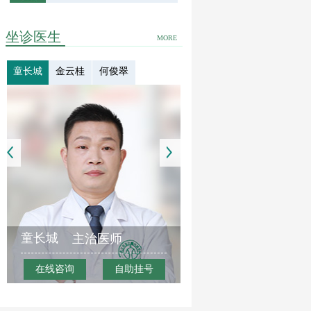
坐诊医生
MORE
童长城
金云桂
何俊翠
童长城
主治医师
在线咨询
自助挂号