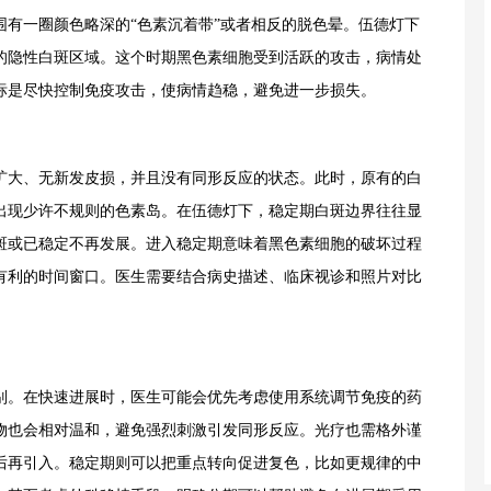
围有一圈颜色略深的“色素沉着带”或者相反的脱色晕。伍德灯下
的隐性白斑区域。这个时期黑色素细胞受到活跃的攻击，病情处
标是尽快控制免疫攻击，使病情趋稳，避免进一步损失。
大、无新发皮损，并且没有同形反应的状态。此时，原有的白
出现少许不规则的色素岛。在伍德灯下，稳定期白斑边界往往显
斑或已稳定不再发展。进入稳定期意味着黑色素细胞的破坏过程
有利的时间窗口。医生需要结合病史描述、临床视诊和照片对比
。在快速进展时，医生可能会优先考虑使用系统调节免疫的药
物也会相对温和，避免强烈刺激引发同形反应。光疗也需格外谨
后再引入。稳定期则可以把重点转向促进复色，比如更规律的中