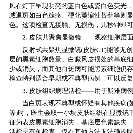
风在灯下呈现明亮的蓝白色或瓷白色荧光，
减退斑如白色糠疹、硬化萎缩性苔藓等则
色。这项检查无接触、无损伤，几秒钟即
2. 皮肤共聚焦显微镜——观察细胞层
反射式共聚焦显微镜(皮肤CT)能够无创
层的黑素细胞数量。白癜风皮损处的基底
少或消失，而其他白斑病可能黑素细胞仍
检查特别适合早期或不典型病例，可以反
3. 皮肤组织病理活检——用于疑难病
当白斑表现不典型或怀疑有其他疾病(如
等)时，医生会取一小块皮肤组织在显微镜
征为表皮黑素细胞消失，基底层色素缺失
活检是有创检查，仅在其他方法无法确诊