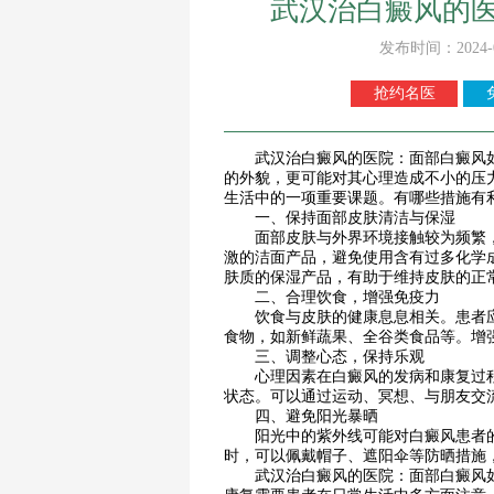
武汉治白癜风的
发布时间：2024-
抢约名医
武汉治白癜风的医院：面部白癜风如
的外貌，更可能对其心理造成不小的压
生活中的一项重要课题。有哪些措施有
一、保持面部皮肤清洁与保湿
面部皮肤与外界环境接触较为频繁，
激的洁面产品，避免使用含有过多化学
肤质的保湿产品，有助于维持皮肤的正
二、合理饮食，增强免疫力
饮食与皮肤的健康息息相关。患者应
食物，如新鲜蔬果、全谷类食品等。增
三、调整心态，保持乐观
心理因素在白癜风的发病和康复过程
状态。可以通过运动、冥想、与朋友交
四、避免阳光暴晒
阳光中的紫外线可能对白癜风患者的
时，可以佩戴帽子、遮阳伞等防晒措施
武汉治白癜风的医院：面部白癜风如