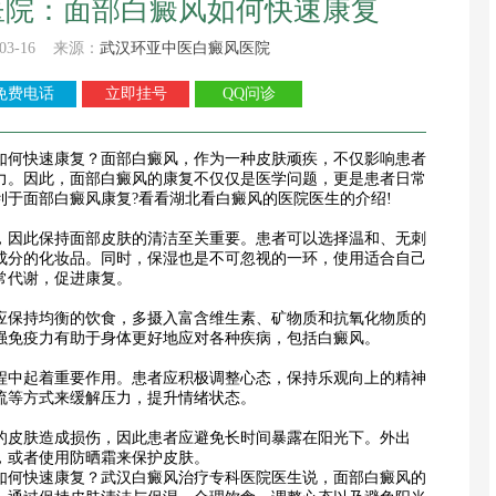
医院：面部白癜风如何快速康复
03-16 来源：
武汉环亚中医白癜风医院
免费电话
立即挂号
QQ问诊
何快速康复？面部白癜风，作为一种皮肤顽疾，不仅影响患者
力。因此，面部白癜风的康复不仅仅是医学问题，更是患者日常
利于面部白癜风康复?看看湖北看白癜风的医院医生的介绍!
因此保持面部皮肤的清洁至关重要。患者可以选择温和、无刺
成分的化妆品。同时，保湿也是不可忽视的一环，使用适合自己
常代谢，促进康复。
保持均衡的饮食，多摄入富含维生素、矿物质和抗氧化物质的
强免疫力有助于身体更好地应对各种疾病，包括白癜风。
中起着重要作用。患者应积极调整心态，保持乐观向上的精神
流等方式来缓解压力，提升情绪状态。
皮肤造成损伤，因此患者应避免长时间暴露在阳光下。外出
，或者使用防晒霜来保护皮肤。
何快速康复？武汉白癜风治疗专科医院医生说，面部白癜风的