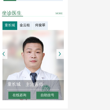
坐诊医生
MORE
童长城
金云桂
何俊翠
童长城
主治医师
在线咨询
自助挂号