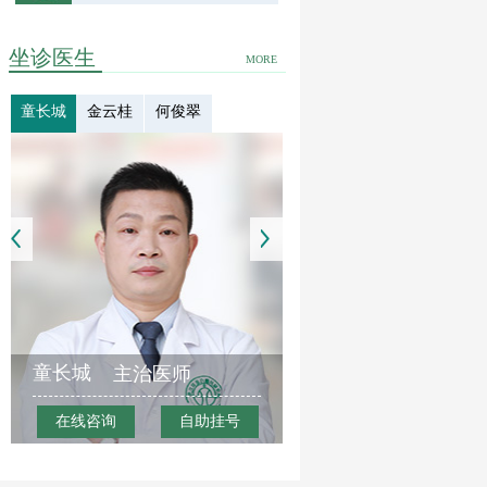
坐诊医生
MORE
童长城
金云桂
何俊翠
童长城
主治医师
在线咨询
自助挂号