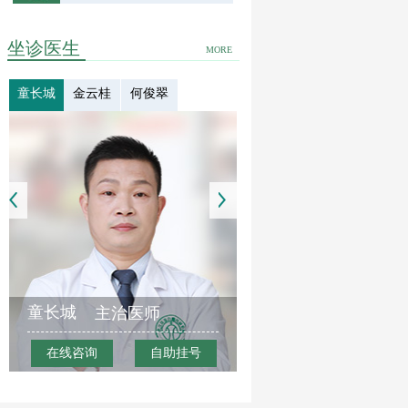
坐诊医生
MORE
童长城
金云桂
何俊翠
童长城
主治医师
在线咨询
自助挂号