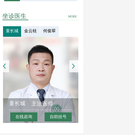
坐诊医生
MORE
童长城
金云桂
何俊翠
童长城
主治医师
在线咨询
自助挂号