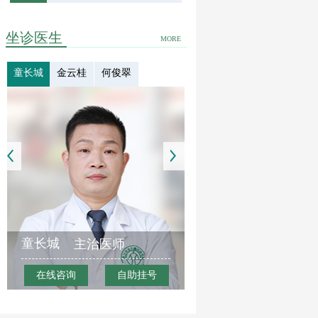
坐诊医生
MORE
童长城
金云桂
何俊翠
童长城
主治医师
在线咨询
自助挂号